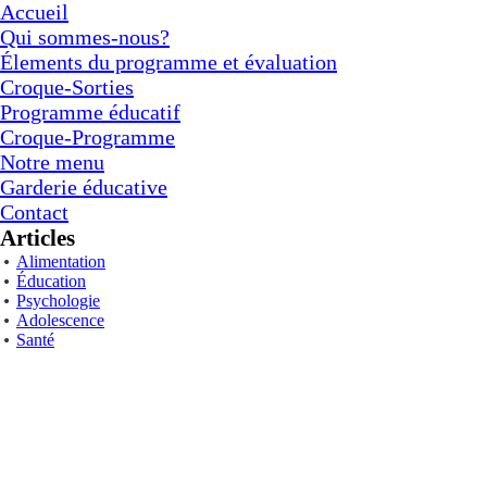
Accueil
Qui sommes-nous?
Élements du programme et évaluation
Croque-Sorties
Programme éducatif
Croque-Programme
Notre menu
Garderie éducative
Contact
Articles
Alimentation
Éducation
Psychologie
Adolescence
Santé
7:00
à
18:00
3 à 5 ans
Prématernelle
9h00 à 11h00
Temps plein et temps